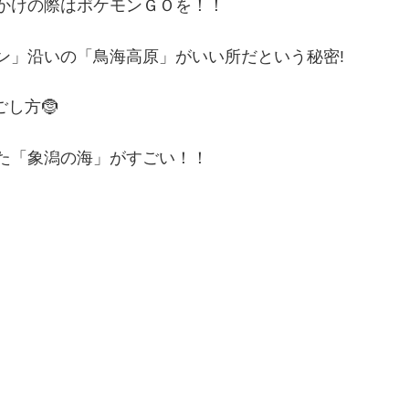
かけの際はポケモンＧＯを！！
ン」沿いの「鳥海高原」がいい所だという秘密!
し方🤶
た「象潟の海」がすごい！！