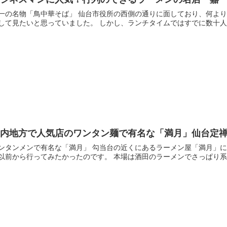
鳥中華そば」 仙台市役所の西側の通りに面しており、何よりも行列している事でとても目立っていました。 ずっと来
して見たいと思っていました。 しかし、ランチタイムではすでに数十人の
庄内地方で人気店のワンタン麺で有名な「満月」仙台定
ンタンメンで有名な「満月」 勾当台の近くにあるラーメン屋「満月」に
で以前から行ってみたかったのです。 本場は酒田のラ