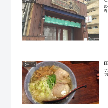
ラーメン
嘉一の名物「
店
ラーメン
ワ