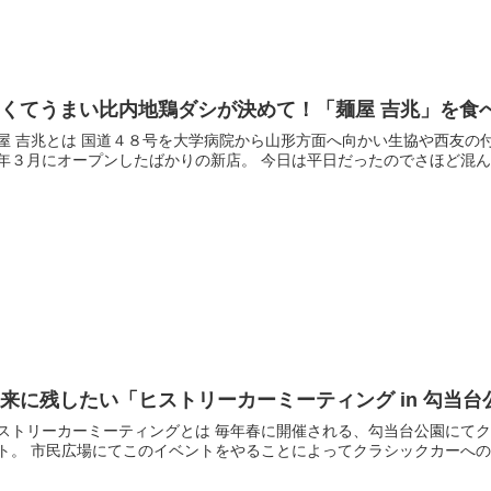
安くてうまい比内地鶏ダシが決めて！「麺屋 吉兆」を食
８号を大学病院から山形方面へ向かい生協や西友の付近にある、比内地鶏のダシが自慢のラーメン屋さん。
今年３月にオープンしたばかりの新店。 今日は平日
来に残したい「ヒストリーカーミーティング in 勾当台公園
ストリーカーミーティングとは 毎年春に開催される、勾当台公園にて