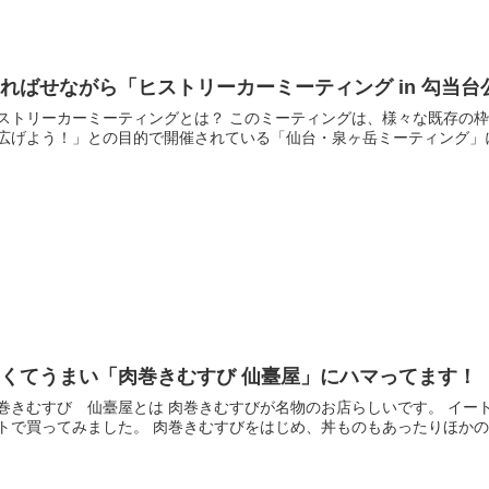
ればせながら「ヒストリーカーミーティング in 勾当台公
ーカーミーティングとは？ このミーティングは、様々な既存の枠を超え、人と車とが一堂に会し、「たくさんのつながり
くてうまい「肉巻きむすび 仙臺屋」にハマってます！
巻きむすび 仙臺屋とは 肉巻きむすびが名物のお店らしいです。 イー
ウトで買ってみました。 肉巻きむすびをはじめ、丼ものもあっ