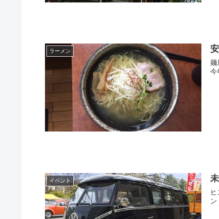
ラーメン
麺屋 吉兆とは 国道４
未
イベント
ヒ