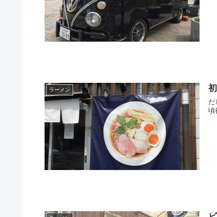
初
ラーメン
だし廊とは 青葉区東勝山にあ
頃