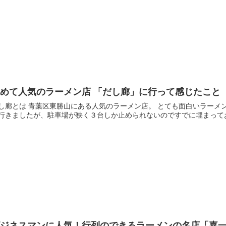
めて人気のラーメン店 「だし廊」に行って感じたこと
る人気のラーメン店。 とても面白いラーメンに出会いました！！ 自分は混雑を避けるため１１時半
行きましたが、駐車場が狭く３台しか止められないのですでに埋まってお
ビジネスマンに人気！行列のできるラーメンの名店「嘉