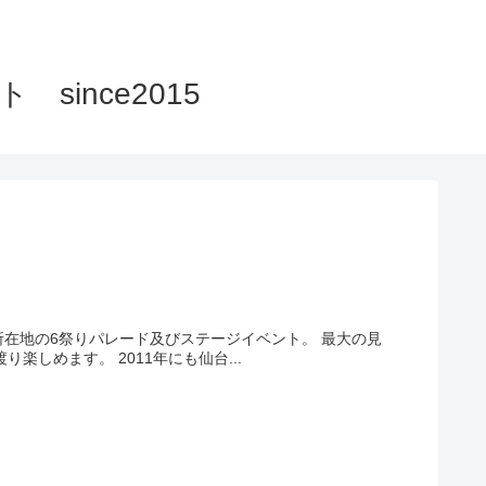
ince2015
所在地の6祭りパレード及びステージイベント。 最大の見
どころのパレードは定禅寺通～東二番丁通の1.1kmのコースを二時間半に渡り楽しめます。 2011年にも仙台...